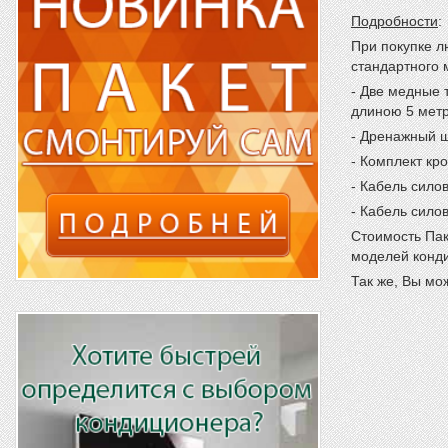
Подробности
:
При покупке 
стандартного 
- Две медные 
длиною 5 метр
- Дренажный ш
- Комплект кр
- Кабель сило
- Кабель сило
Стоимость Пак
моделей конди
Так же, Вы мо